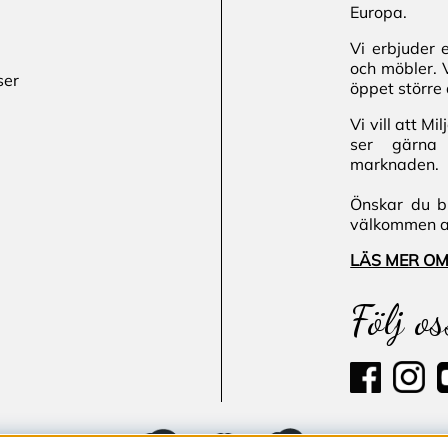
Europa.
Vi erbjuder 
och möbler. 
ser
öppet större 
Vi vill att M
ser gärna 
marknaden.
Önskar du bl
välkommen att
LÄS MER OM
Följ os