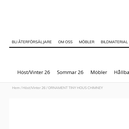
BLI ÅTERFÖRSÄLJARE
OM OSS
MÖBLER
BILDMATERIAL
Höst/Vinter 26
Sommar 26
Möbler
Hållba
Hem
/
Höst/Vinter 26
/
ORNAMENT TINY HOUS CHIMNEY