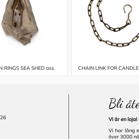
N RINGS SEA SHED ass.
CHAIN LINK FOR CANDL
Bli åt
 26
Vi är en loj
Vi har lång 
över 3000 nö