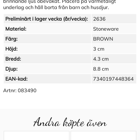
brinnande ljus obevakat. Placera på värmetåligt
underlag och håll borta från barn och husdjur.
Preliminärt i lager vecka (år/vecka):
2636
Material:
Stoneware
Färg:
BROWN
Höjd:
3 cm
Bredd:
4.3 cm
Djup:
8.8 cm
EAN-kod:
7340197448364
Artnr:
083490
Andra köpte även