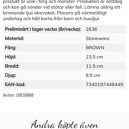
produkt är unik i färg och mönster. Produkten är ömtålig
och kan gå sönder vid stötar eller fall. Lämna aldrig ett
brinnande ljus obevakat. Placera på värmetåligt
underlag och håll borta från barn och husdjur.
Preliminärt i lager vecka (år/vecka):
2636
Material:
Stoneware
Färg:
BROWN
Höjd:
23.5 cm
Bredd:
11.5 cm
Djup:
8.5 cm
EAN-kod:
7340197448449
Artnr:
083988
Andra köpte även