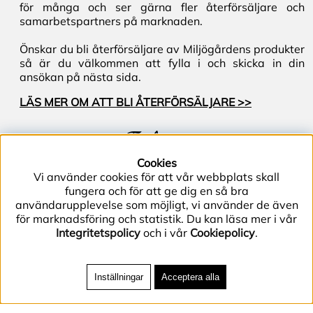
för många och ser gärna fler återförsäljare och
samarbetspartners på marknaden.
Önskar du bli återförsäljare av Miljögårdens produkter
så är du välkommen att fylla i och skicka in din
ansökan på nästa sida.
LÄS MER OM ATT BLI ÅTERFÖRSÄLJARE >>
Följ oss
Cookies
Vi använder cookies för att vår webbplats skall
fungera och för att ge dig en så bra
användarupplevelse som möjligt, vi använder de även
för marknadsföring och statistik. Du kan läsa mer i vår
Integritetspolicy
och i vår
Cookiepolicy
.
Telefon (+46) 40–40 86 40 | E-post
info@miljogarden.com
| Bolagsgatan 2, 233 51
Inställningar
Acceptera alla
Svedala