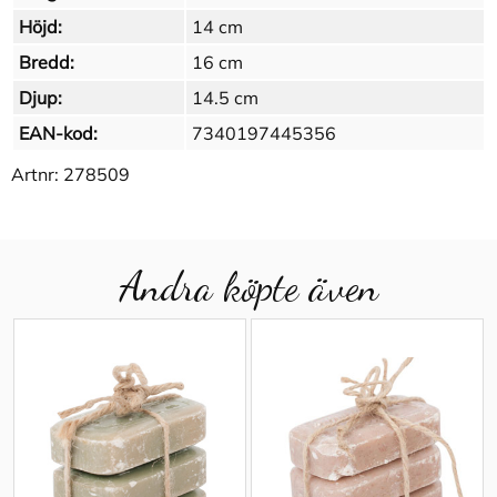
Höjd:
14 cm
Bredd:
16 cm
Djup:
14.5 cm
EAN-kod:
7340197445356
Artnr:
278509
Andra köpte även