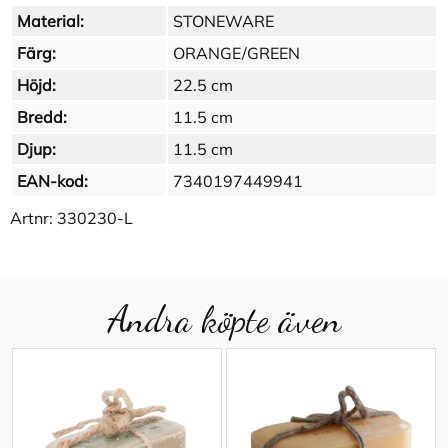
Material:
STONEWARE
Färg:
ORANGE/GREEN
Höjd:
22.5 cm
Bredd:
11.5 cm
Djup:
11.5 cm
EAN-kod:
7340197449941
Artnr:
330230-L
Andra köpte även