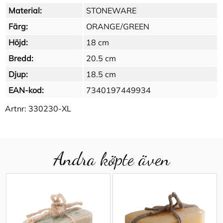
Material:
STONEWARE
Färg:
ORANGE/GREEN
Höjd:
18 cm
Bredd:
20.5 cm
Djup:
18.5 cm
EAN-kod:
7340197449934
Artnr:
330230-XL
Andra köpte även