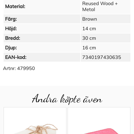
Reused Wood +
Material:
Metal
Färg:
Brown
Höjd:
14 cm
Bredd:
30 cm
Djup:
16 cm
EAN-kod:
7340197430635
Artnr:
479950
Andra köpte även