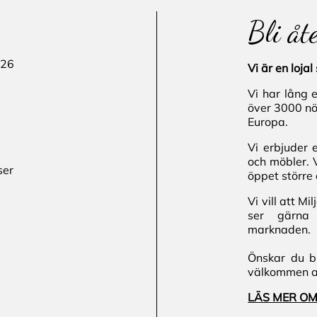
Bli åt
 26
Vi är en loj
Vi har lång 
över 3000 nö
Europa.
Vi erbjuder 
och möbler. 
ser
öppet större 
Vi vill att M
ser gärna 
marknaden.
Önskar du bl
välkommen att
LÄS MER OM