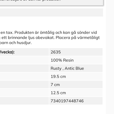
v en tax. Produkten är ömtålig och kan gå sönder vid
ig ett brinnande ljus obevakat. Placera på värmetåligt
barn och husdjur.
/vecka):
2635
100% Resin
Rusty , Antic Blue
19.5 cm
7 cm
12.5 cm
7340197448746