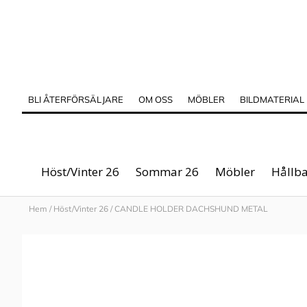
BLI ÅTERFÖRSÄLJARE
OM OSS
MÖBLER
BILDMATERIAL
Höst/Vinter 26
Sommar 26
Möbler
Hållba
Hem
/
Höst/Vinter 26
/
CANDLE HOLDER DACHSHUND METAL