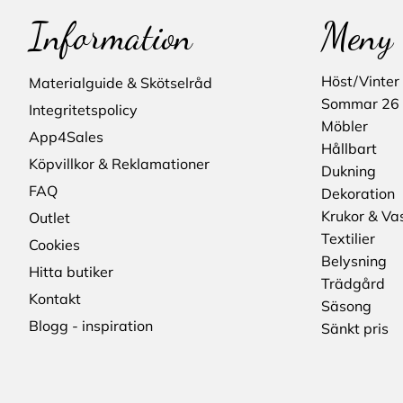
Information
Meny
Höst/Vinter
Materialguide & Skötselråd
Sommar 26
Integritetspolicy
Möbler
App4Sales
Hållbart
Köpvillkor & Reklamationer
Dukning
FAQ
Dekoration
Krukor & Va
Outlet
Textilier
Cookies
Belysning
Hitta butiker
Trädgård
Kontakt
Säsong
Blogg - inspiration
Sänkt pris