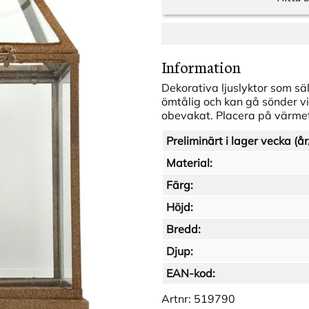
Information
Dekorativa ljuslyktor som sälj
ömtålig och kan gå sönder vid
obevakat. Placera på värmetå
Preliminärt i lager vecka (år
Material:
Färg:
Höjd:
Bredd:
Djup:
EAN-kod:
Artnr:
519790