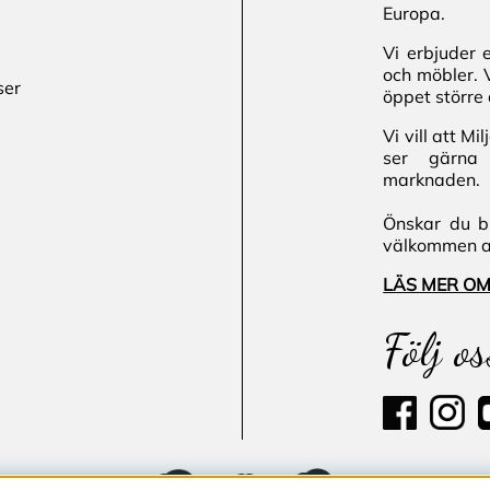
Europa.
Vi erbjuder 
och möbler. 
ser
öppet större 
Vi vill att M
ser gärna 
marknaden.
Önskar du bl
välkommen att
LÄS MER OM
Följ os