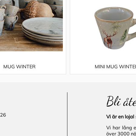
MUG WINTER
MINI MUG WINTE
Bli åt
 26
Vi är en loj
Vi har lång 
över 3000 nö