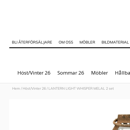
BLI ÅTERFÖRSÄLJARE
OM OSS
MÖBLER
BILDMATERIAL
Höst/Vinter 26
Sommar 26
Möbler
Hållba
Hem
/
Höst/Vinter 26
/
LANTERN LIGHT WHISPER MELAL 2 set