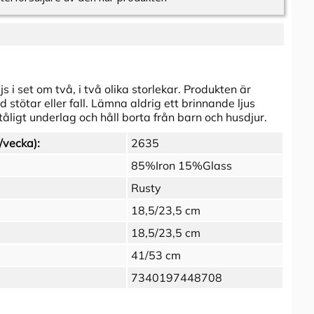
s i set om två, i två olika storlekar. Produkten är
 stötar eller fall. Lämna aldrig ett brinnande ljus
ligt underlag och håll borta från barn och husdjur.
/vecka):
2635
85%Iron 15%Glass
Rusty
18,5/23,5 cm
18,5/23,5 cm
41/53 cm
7340197448708