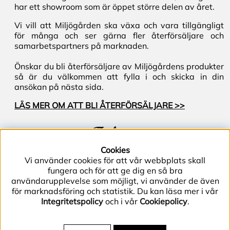
har ett showroom som är öppet större delen av året.
Vi vill att Miljögården ska växa och vara tillgängligt
för många och ser gärna fler återförsäljare och
samarbetspartners på marknaden.
Önskar du bli återförsäljare av Miljögårdens produkter
så är du välkommen att fylla i och skicka in din
ansökan på nästa sida.
LÄS MER OM ATT BLI ÅTERFÖRSÄLJARE >>
Följ oss
Cookies
Vi använder cookies för att vår webbplats skall
fungera och för att ge dig en så bra
användarupplevelse som möjligt, vi använder de även
för marknadsföring och statistik. Du kan läsa mer i vår
Integritetspolicy
och i vår
Cookiepolicy
.
Telefon (+46) 40–40 86 40 | E-post