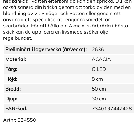
nedsänkas i vatten eftersom då kan den spricka. Du kan
också sanera din bricka genom att torka av den med en
blandning av vit vinäger och vatten eller genom att
använda ett specialiserat rengöringsmedel för
skärbrädor. För att hålla din Akacia-skärbräda i bästa
skick kan du applicera en livsmedelssäker olja
regelbundet.
Preliminärt i lager vecka (år/vecka):
2636
Material:
ACACIA
Färg:
OILED
Höjd:
8 cm
Bredd:
50 cm
Djup:
30 cm
EAN-kod:
7340197447428
Artnr:
524550