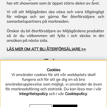
har ett showroom som är öppet större delen av året.
Vi vill att Miljögården ska växa och vara tillgängligt
för många och ser gärna fler återförsäljare och
samarbetspartners på marknaden.
Önskar du bli återförsäljare av Miljögårdens produkter
så är du välkommen att fylla i och skicka in din
ansökan på nästa sida.
LÄS MER OM ATT BLI ÅTERFÖRSÄLJARE >>
Följ oss
Cookies
Vi använder cookies för att vår webbplats skall
fungera och för att ge dig en så bra
användarupplevelse som möjligt, vi använder de även
för marknadsföring och statistik. Du kan läsa mer i vår
Integritetspolicy
och i vår
Cookiepolicy
.
Telefon (+46) 40–40 86 40 | E-post