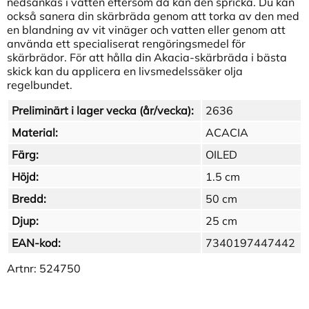
nedsänkas i vatten eftersom då kan den spricka. Du kan
också sanera din skärbräda genom att torka av den med
en blandning av vit vinäger och vatten eller genom att
använda ett specialiserat rengöringsmedel för
skärbrädor. För att hålla din Akacia-skärbräda i bästa
skick kan du applicera en livsmedelssäker olja
regelbundet.
Preliminärt i lager vecka (år/vecka):
2636
Material:
ACACIA
Färg:
OILED
Höjd:
1.5 cm
Bredd:
50 cm
Djup:
25 cm
EAN-kod:
7340197447442
Artnr:
524750