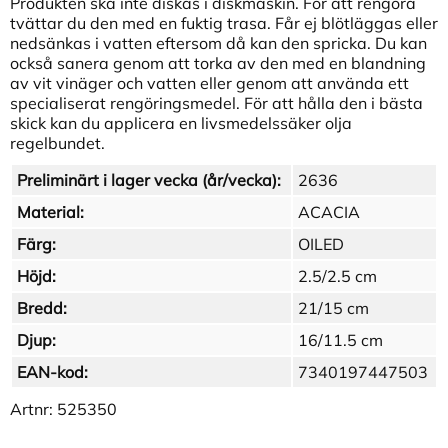
Produkten ska inte diskas i diskmaskin. För att rengöra
tvättar du den med en fuktig trasa. Får ej blötläggas eller
nedsänkas i vatten eftersom då kan den spricka. Du kan
också sanera genom att torka av den med en blandning
av vit vinäger och vatten eller genom att använda ett
specialiserat rengöringsmedel. För att hålla den i bästa
skick kan du applicera en livsmedelssäker olja
regelbundet.
Preliminärt i lager vecka (år/vecka):
2636
Material:
ACACIA
Färg:
OILED
Höjd:
2.5/2.5 cm
Bredd:
21/15 cm
Djup:
16/11.5 cm
EAN-kod:
7340197447503
Artnr:
525350