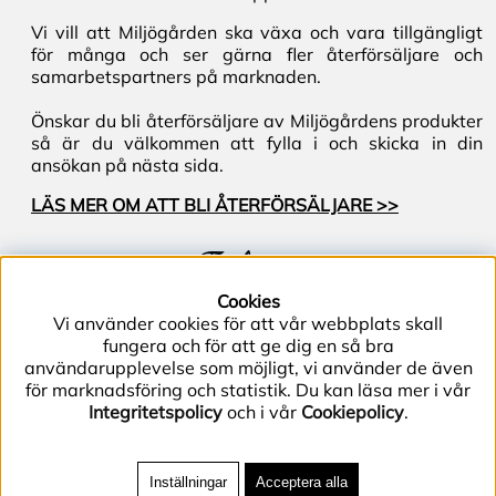
Vi vill att Miljögården ska växa och vara tillgängligt
för många och ser gärna fler återförsäljare och
samarbetspartners på marknaden.
Önskar du bli återförsäljare av Miljögårdens produkter
så är du välkommen att fylla i och skicka in din
ansökan på nästa sida.
LÄS MER OM ATT BLI ÅTERFÖRSÄLJARE >>
Följ oss
Cookies
Vi använder cookies för att vår webbplats skall
fungera och för att ge dig en så bra
användarupplevelse som möjligt, vi använder de även
för marknadsföring och statistik. Du kan läsa mer i vår
Integritetspolicy
och i vår
Cookiepolicy
.
Telefon (+46) 40–40 86 40 | E-post
info@miljogarden.com
| Bolagsgatan 2, 233 51
Inställningar
Acceptera alla