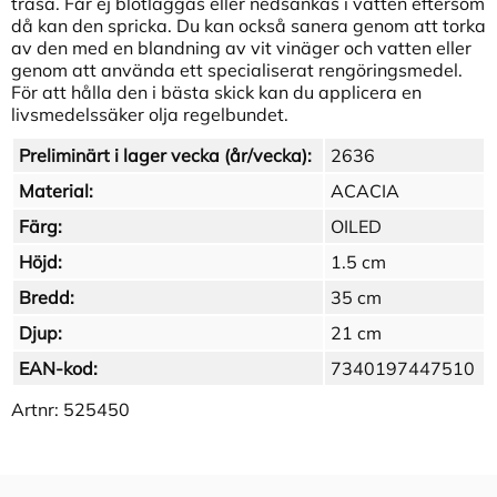
trasa. Får ej blötläggas eller nedsänkas i vatten eftersom
då kan den spricka. Du kan också sanera genom att torka
av den med en blandning av vit vinäger och vatten eller
genom att använda ett specialiserat rengöringsmedel.
För att hålla den i bästa skick kan du applicera en
livsmedelssäker olja regelbundet.
Preliminärt i lager vecka (år/vecka):
2636
Material:
ACACIA
Färg:
OILED
Höjd:
1.5 cm
Bredd:
35 cm
Djup:
21 cm
EAN-kod:
7340197447510
Artnr:
525450