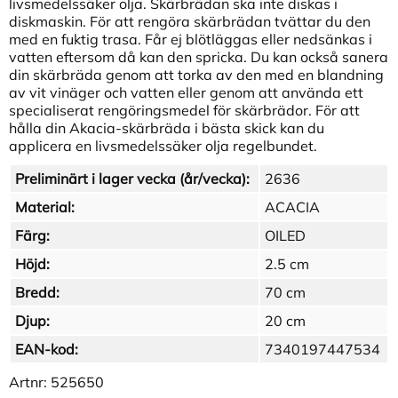
livsmedelssäker olja. Skärbrädan ska inte diskas i
diskmaskin. För att rengöra skärbrädan tvättar du den
med en fuktig trasa. Får ej blötläggas eller nedsänkas i
vatten eftersom då kan den spricka. Du kan också sanera
din skärbräda genom att torka av den med en blandning
av vit vinäger och vatten eller genom att använda ett
specialiserat rengöringsmedel för skärbrädor. För att
hålla din Akacia-skärbräda i bästa skick kan du
applicera en livsmedelssäker olja regelbundet.
Preliminärt i lager vecka (år/vecka):
2636
Material:
ACACIA
Färg:
OILED
Höjd:
2.5 cm
Bredd:
70 cm
Djup:
20 cm
EAN-kod:
7340197447534
Artnr:
525650