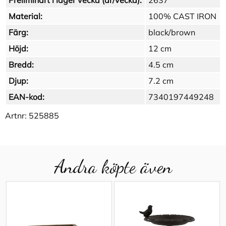
Preliminärt i lager vecka (år/vecka):
2637
Material:
100% CAST IRON
Färg:
black/brown
Höjd:
12 cm
Bredd:
4.5 cm
Djup:
7.2 cm
EAN-kod:
7340197449248
Artnr:
525885
Andra köpte även