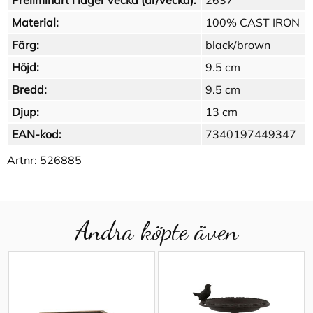
Preliminärt i lager vecka (år/vecka):
2637
Material:
100% CAST IRON
Färg:
black/brown
Höjd:
9.5 cm
Bredd:
9.5 cm
Djup:
13 cm
EAN-kod:
7340197449347
Artnr:
526885
Andra köpte även