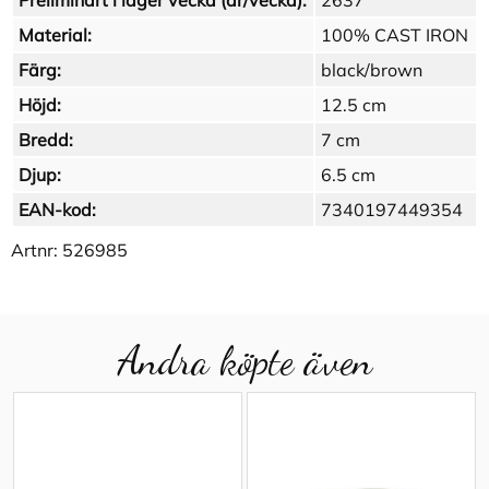
Preliminärt i lager vecka (år/vecka):
2637
Material:
100% CAST IRON
Färg:
black/brown
Höjd:
12.5 cm
Bredd:
7 cm
Djup:
6.5 cm
EAN-kod:
7340197449354
Artnr:
526985
Andra köpte även