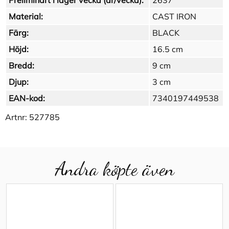
Preliminärt i lager vecka (år/vecka):
2637
Material:
CAST IRON
Färg:
BLACK
Höjd:
16.5 cm
Bredd:
9 cm
Djup:
3 cm
EAN-kod:
7340197449538
Artnr:
527785
Andra köpte även