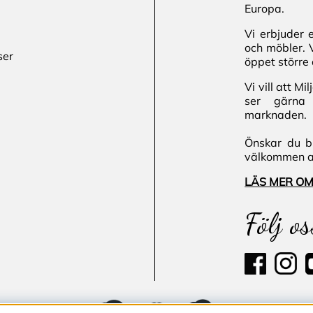
Europa.
Vi erbjuder 
och möbler. 
ser
öppet större 
Vi vill att M
ser gärna 
marknaden.
Önskar du bl
välkommen att
LÄS MER OM
Följ os