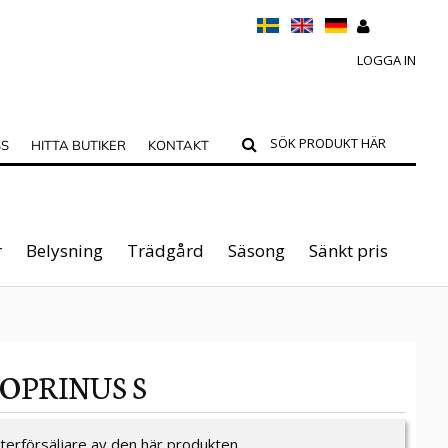
LOGGA IN
SS
HITTA BUTIKER
KONTAKT
r
Belysning
Trädgård
Säsong
Sänkt pris
COPRINUS S
återförsäljare av den här produkten