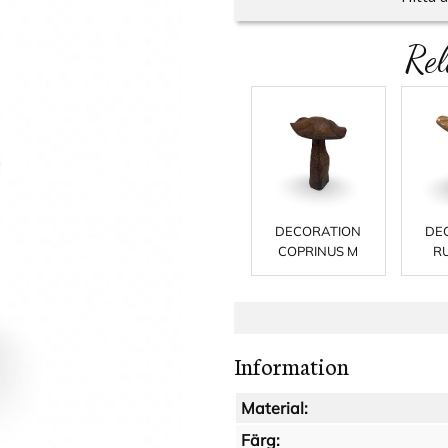
Rel
DECORATION
DE
COPRINUS M
R
Information
Material:
Färg: