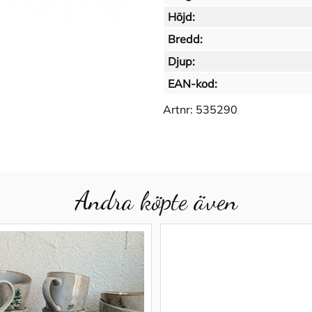
Höjd:
Bredd:
Djup:
EAN-kod:
Artnr:
535290
Andra köpte även