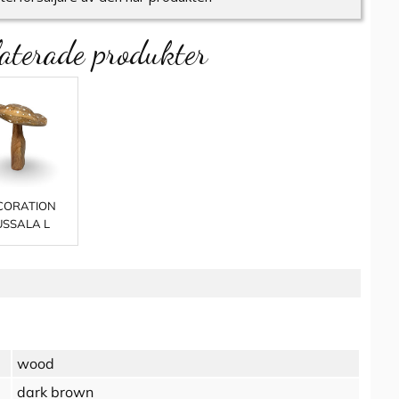
aterade produkter
CORATION
USSALA L
wood
dark brown