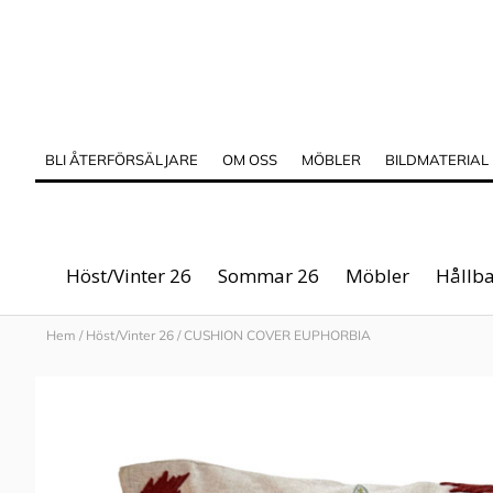
BLI ÅTERFÖRSÄLJARE
OM OSS
MÖBLER
BILDMATERIAL
Höst/Vinter 26
Sommar 26
Möbler
Hållba
Hem
/
Höst/Vinter 26
/
CUSHION COVER EUPHORBIA