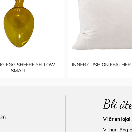
G EGG SHEERE YELLOW
INNER CUSHION FEATHER
SMALL
Bli åt
 26
Vi är en loj
Vi har lång 