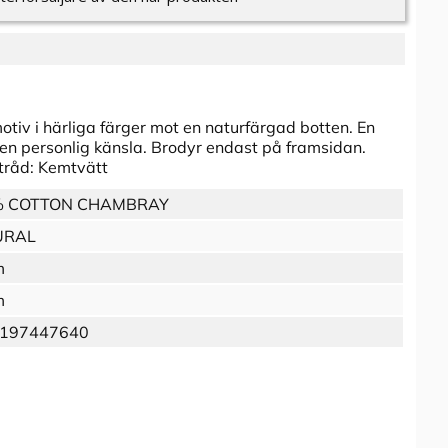
tiv i härliga färger mot en naturfärgad botten. En
en personlig känsla. Brodyr endast på framsidan.
tråd: Kemtvätt
% COTTON CHAMBRAY
URAL
m
m
197447640