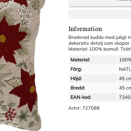
Information
Broderad kudde med juligt mo
dekorativ detalj som skapar 
Material: 100% bomull. Tvät
Material:
100
Färg:
NAT
Höjd:
45 c
Bredd:
45 c
EAN-kod:
7340
Artnr:
727088