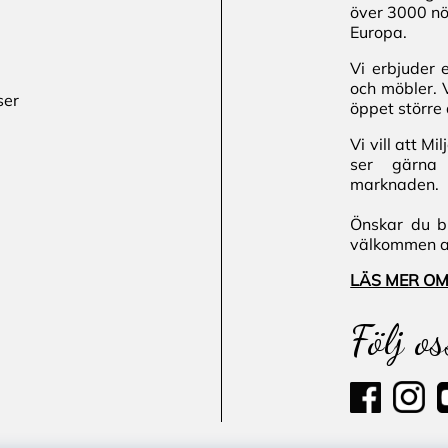
över 3000 nö
Europa.
Vi erbjuder 
och möbler. 
ser
öppet större 
Vi vill att M
ser gärna 
marknaden.
Önskar du bl
välkommen att
LÄS MER OM
Följ os