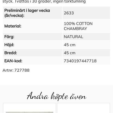
styck. Tvättas i 30 grader, ingen torktumling
Preliminärt i lager vecka
2633
(år/vecka):
100% COTTON
Material:
CHAMBRAY
Färg:
NATURAL
Höjd:
45 cm
Bredd:
45 cm
EAN-kod:
7340197447718
Artnr:
727788
Andra köpte även