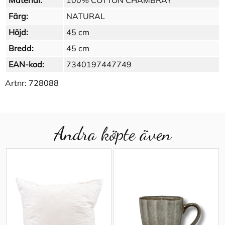
Material:
100% COTTON CHAMBRAY
Färg:
NATURAL
Höjd:
45 cm
Bredd:
45 cm
EAN-kod:
7340197447749
Artnr:
728088
Andra köpte även