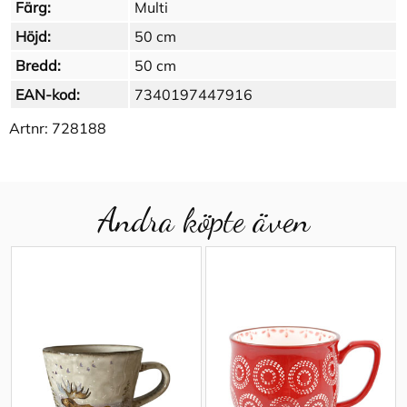
Färg:
Multi
Höjd:
50 cm
Bredd:
50 cm
EAN-kod:
7340197447916
Artnr:
728188
Andra köpte även