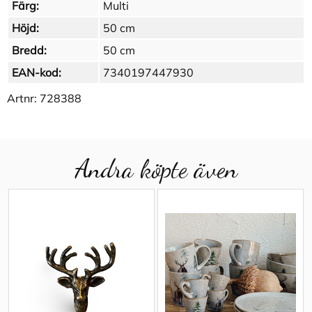
Färg:
Multi
Höjd:
50 cm
Bredd:
50 cm
EAN-kod:
7340197447930
Artnr:
728388
Andra köpte även