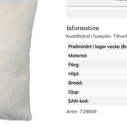
Information
Kuddfodral i fuskpäls. Tillve
Preliminärt i lager vecka (år
Material:
Färg:
Höjd:
Bredd:
Djup:
EAN-kod:
Artnr:
728809