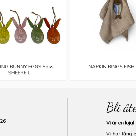
ING BUNNY EGGS 5ass
NAPKIN RINGS FISH 
SHEERE L
Bli åt
 26
Vi är en loj
Vi har lång 