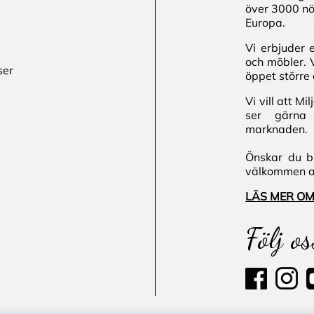
över 3000 nö
Europa.
Vi erbjuder 
och möbler. 
ser
öppet större 
Vi vill att M
ser gärna 
marknaden.
Önskar du bl
välkommen att
LÄS MER OM
Följ os