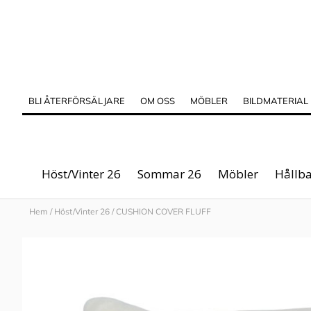
BLI ÅTERFÖRSÄLJARE
OM OSS
MÖBLER
BILDMATERIAL
Höst/Vinter 26
Sommar 26
Möbler
Hållba
Hem
/
Höst/Vinter 26
/
CUSHION COVER FLUFF