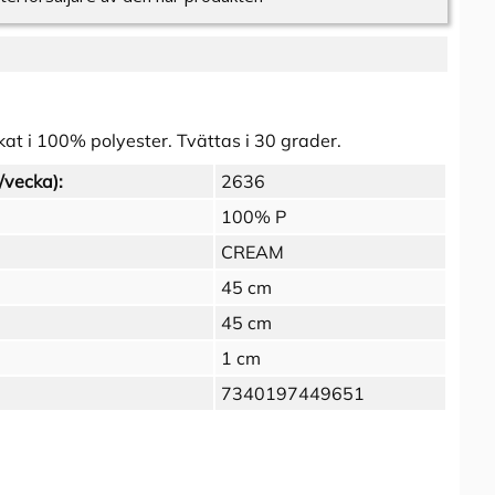
rkat i 100% polyester. Tvättas i 30 grader.
/vecka):
2636
100% P
CREAM
45 cm
45 cm
1 cm
7340197449651