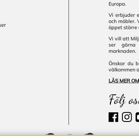
Europa.
Vi erbjuder 
och möbler. 
ser
öppet större 
Vi vill att M
ser gärna 
marknaden.
Önskar du bl
välkommen att
LÄS MER OM
Följ os