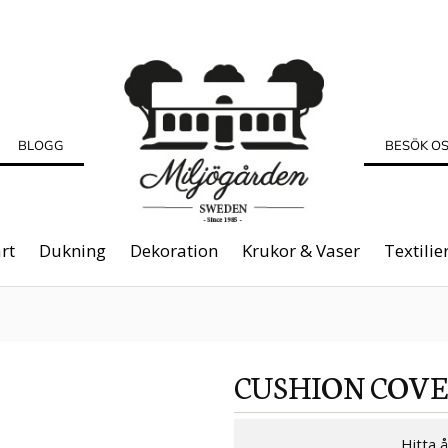
BLOGG
BESÖK O
rt
Dukning
Dekoration
Krukor & Vaser
Textilie
CUSHION COV
Hitta 