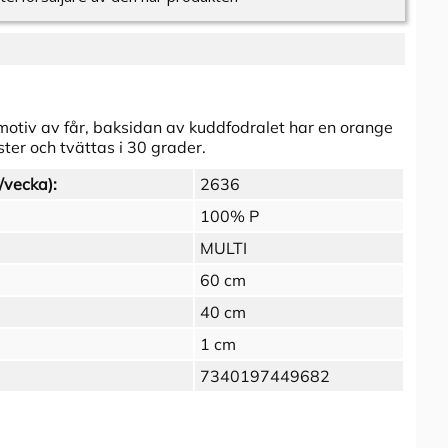
otiv av får, baksidan av kuddfodralet har en orange
ster och tvättas i 30 grader.
/vecka):
2636
100% P
MULTI
60 cm
40 cm
1 cm
7340197449682