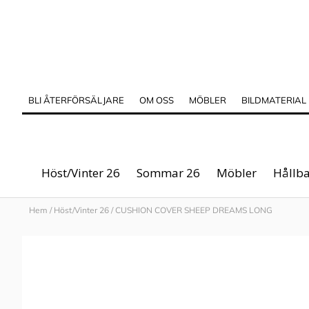
BLI ÅTERFÖRSÄLJARE
OM OSS
MÖBLER
BILDMATERIAL
Höst/Vinter 26
Sommar 26
Möbler
Hållba
Hem
/
Höst/Vinter 26
/
CUSHION COVER SHEEP DREAMS LONG