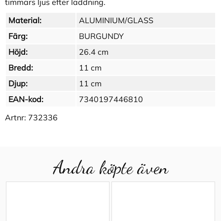
timmars ljus efter laddning.
Material:
ALUMINIUM/GLASS
Färg:
BURGUNDY
Höjd:
26.4 cm
Bredd:
11 cm
Djup:
11 cm
EAN-kod:
7340197446810
Artnr:
732336
Andra köpte även