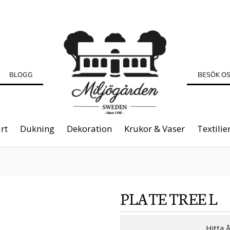
BLOGG
BESÖK O
rt
Dukning
Dekoration
Krukor & Vaser
Textilie
PLATE TREE L
Hitta 