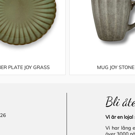
ER PLATE JOY GRASS
MUG JOY STONE
Bli åt
 26
Vi är en loj
Vi har lång 
över 3000 nö