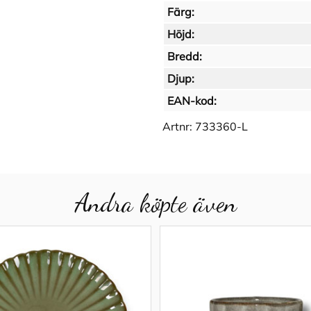
Färg:
Höjd:
Bredd:
Djup:
EAN-kod:
Artnr:
733360-L
Andra köpte även