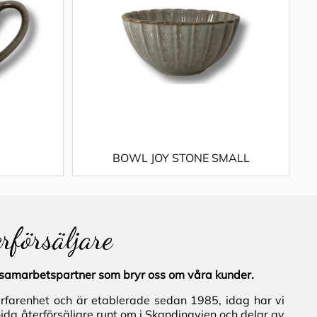
BOWL JOY STONE SMALL
erförsäljare
al samarbetspartner som bryr oss om våra kunder.
erfarenhet och är etablerade sedan 1985, idag har vi
jda återförsäljare runt om i Skandinavien och delar av