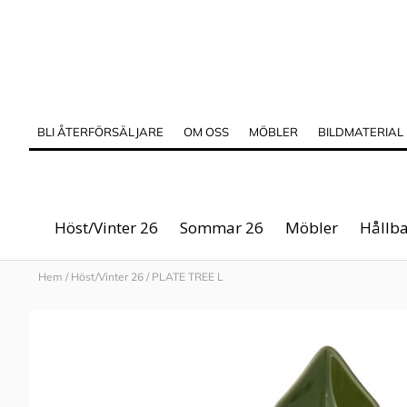
BLI ÅTERFÖRSÄLJARE
OM OSS
MÖBLER
BILDMATERIAL
Höst/Vinter 26
Sommar 26
Möbler
Hållba
Hem
/
Höst/Vinter 26
/
PLATE TREE L