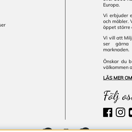
Europa.
Vi erbjuder 
och möbler. 
ser
öppet större 
Vi vill att M
ser gärna 
marknaden.
Önskar du bl
välkommen att
LÄS MER OM
Följ os