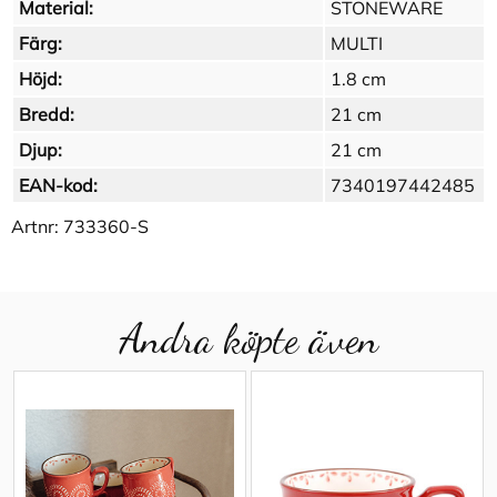
Material:
STONEWARE
Färg:
MULTI
Höjd:
1.8 cm
Bredd:
21 cm
Djup:
21 cm
EAN-kod:
7340197442485
Artnr:
733360-S
Andra köpte även