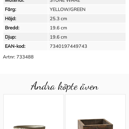
Material:
STONE WARE
Färg:
YELLOW/GREEN
Höjd:
25.3 cm
Bredd:
19.6 cm
Djup:
19.6 cm
EAN-kod:
7340197449743
Artnr:
733488
Andra köpte även