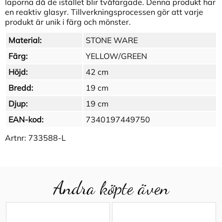
laporna då de istället blir tvåfärgade. Denna produkt har
en reaktiv glasyr. Tillverkningsprocessen gör att varje
produkt är unik i färg och mönster.
Material:
STONE WARE
Färg:
YELLOW/GREEN
Höjd:
42 cm
Bredd:
19 cm
Djup:
19 cm
EAN-kod:
7340197449750
Artnr:
733588-L
Andra köpte även