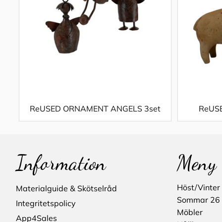
ReUSED ORNAMENT ANGELS 3set
ReUSE
Information
Meny
Höst/Vinter
Materialguide & Skötselråd
Sommar 26
Integritetspolicy
Möbler
App4Sales