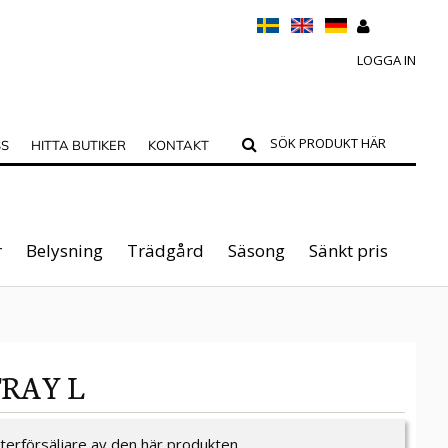
LOGGA IN
SS
HITTA BUTIKER
KONTAKT
r
Belysning
Trädgård
Säsong
Sänkt pris
TRAY L
återförsäljare av den här produkten