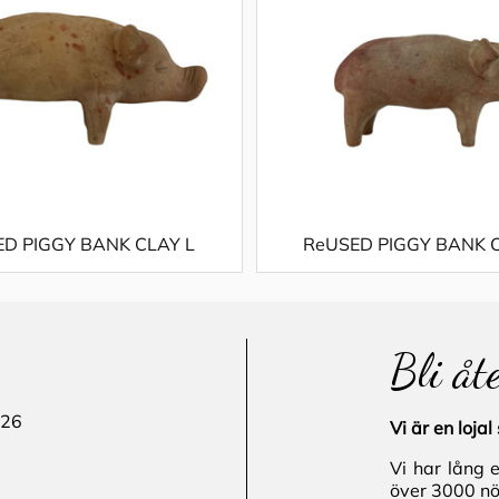
D PIGGY BANK CLAY L
ReUSED PIGGY BANK 
Bli åt
 26
Vi är en loj
Vi har lång 
över 3000 nö