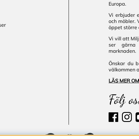
Europa.
Vi erbjuder 
och möbler. 
ser
öppet större 
Vi vill att M
ser gärna 
marknaden.
Önskar du bl
välkommen att
LÄS MER OM
Följ os