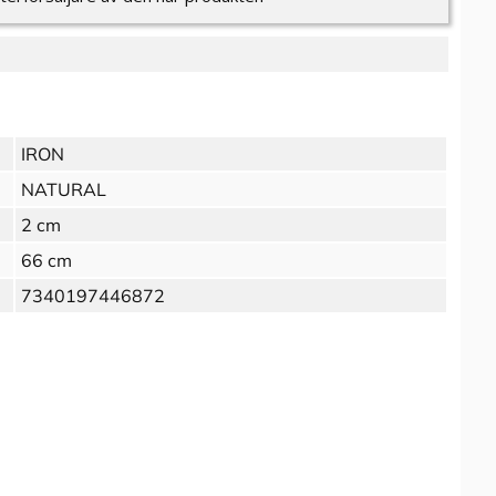
IRON
NATURAL
2 cm
66 cm
7340197446872