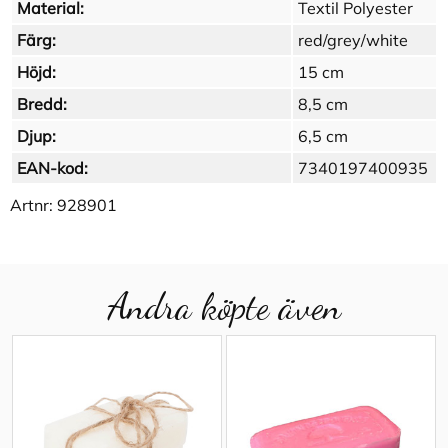
Material:
Textil Polyester
Färg:
red/grey/white
Höjd:
15 cm
Bredd:
8,5 cm
Djup:
6,5 cm
EAN-kod:
7340197400935
Artnr:
928901
Andra köpte även