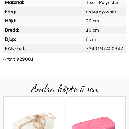
Material:
Textil Polyester
Färg:
red/grey/white
Höjd:
20 cm
Bredd:
10 cm
Djup:
8 cm
EAN-kod:
7340197400942
Artnr:
929001
Andra köpte även