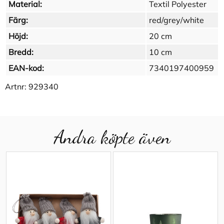
Material:
Textil Polyester
Färg:
red/grey/white
Höjd:
20 cm
Bredd:
10 cm
EAN-kod:
7340197400959
Artnr:
929340
Andra köpte även