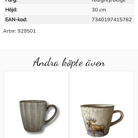
Höjd:
30 cm
EAN-kod:
7340197415762
Artnr:
929501
Andra köpte även