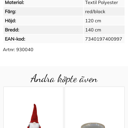
Material:
Textil Polyester
Färg:
red/black
Höjd:
120 cm
Bredd:
140 cm
EAN-kod:
7340197400997
Artnr:
930040
Andra köpte även