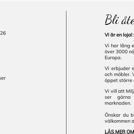
Bli åt
 26
Vi är en loj
Vi har lång 
över 3000 nö
Europa.
Vi erbjuder 
och möbler. 
ser
öppet större 
Vi vill att M
ser gärna 
marknaden.
Önskar du bl
välkommen att
LÄS MER OM