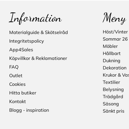
Information
Meny
Höst/Vinter
Materialguide & Skötselråd
Sommar 26
Integritetspolicy
Möbler
App4Sales
Hållbart
Köpvillkor & Reklamationer
Dukning
FAQ
Dekoration
Krukor & Va
Outlet
Textilier
Cookies
Belysning
Hitta butiker
Trädgård
Kontakt
Säsong
Blogg - inspiration
Sänkt pris