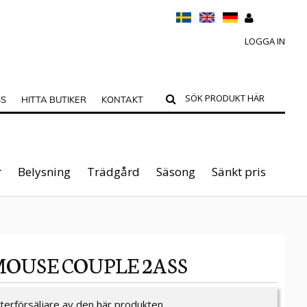
LOGGA IN
SS
HITTA BUTIKER
KONTAKT
r
Belysning
Trädgård
Säsong
Sänkt pris
MOUSE COUPLE 2ASS
återförsäljare av den här produkten