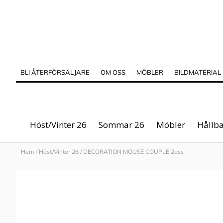
BLI ÅTERFÖRSÄLJARE
OM OSS
MÖBLER
BILDMATERIAL
Höst/Vinter 26
Sommar 26
Möbler
Hållba
Hem
/
Höst/Vinter 26
/
DECORATION MOUSE COUPLE 2ass