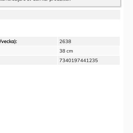
/vecka):
2638
38 cm
7340197441235