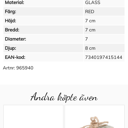
Material:
GLASS
Färg:
RED
Höjd:
7 cm
Bredd:
7 cm
Diameter:
7
Djup:
8 cm
EAN-kod:
7340197415144
Artnr:
965940
Andra köpte även