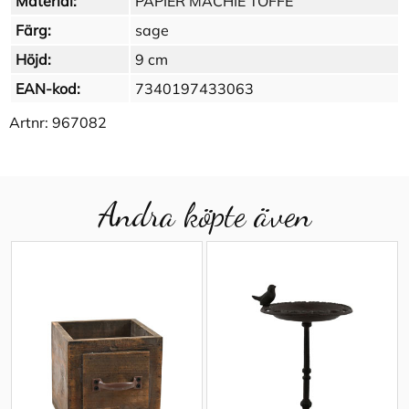
Material:
PAPIER MACHIE TOFFE
Färg:
sage
Höjd:
9 cm
EAN-kod:
7340197433063
Artnr:
967082
Andra köpte även