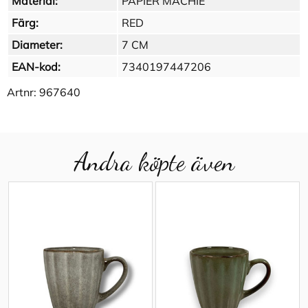
Material:
PAPIER MACHIE
Färg:
RED
Diameter:
7 CM
EAN-kod:
7340197447206
Artnr:
967640
Andra köpte även