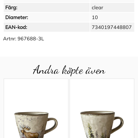
Färg:
clear
Diameter:
10
EAN-kod:
7340197448807
Artnr:
967688-3L
Andra köpte även