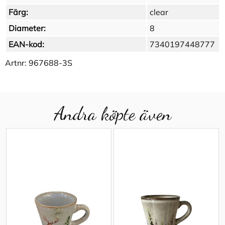
Färg:
clear
Diameter:
8
EAN-kod:
7340197448777
Artnr:
967688-3S
Andra köpte även