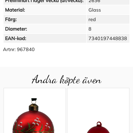
Preliminärt i lager vecka (år/vecka):
2636
Material:
Glass
Färg:
red
Diameter:
8
EAN-kod:
7340197448838
Artnr:
967840
Andra köpte även