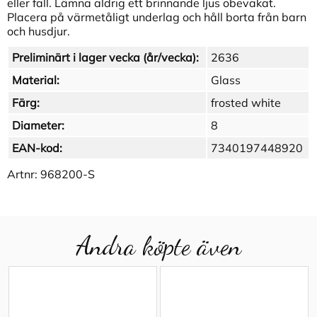
eller fall. Lämna aldrig ett brinnande ljus obevakat.
Placera på värmetåligt underlag och håll borta från barn
och husdjur.
Preliminärt i lager vecka (år/vecka):
2636
Material:
Glass
Färg:
frosted white
Diameter:
8
EAN-kod:
7340197448920
Artnr:
968200-S
Andra köpte även