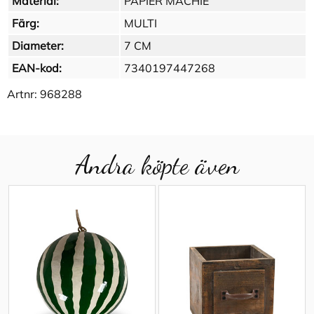
Material:
PAPIER MACHIE
Färg:
MULTI
Diameter:
7 CM
EAN-kod:
7340197447268
Artnr:
968288
Andra köpte även