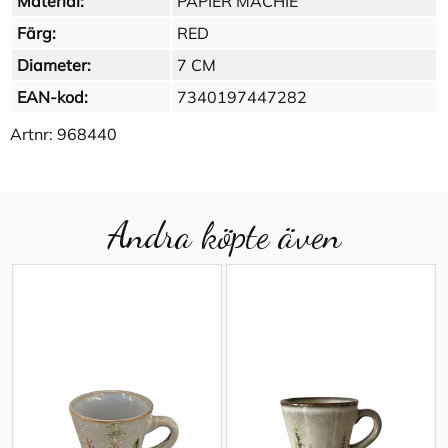
Material:
PAPIER MACHIE
Färg:
RED
Diameter:
7 CM
EAN-kod:
7340197447282
Artnr:
968440
Andra köpte även