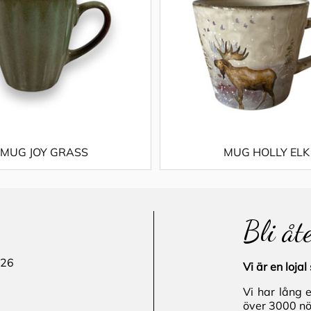
MUG JOY GRASS
MUG HOLLY ELK
Bli åt
 26
Vi är en loj
Vi har lång 
över 3000 nö