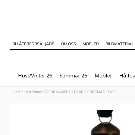
BLI ÅTERFÖRSÄLJARE
OM OSS
MÖBLER
BILDMATERIAL
Höst/Vinter 26
Sommar 26
Möbler
Hållba
Hem
/
Höst/Vinter 26
/
ORNAMENT CLEAR CHRISTMAS LEAF