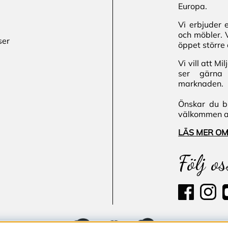
Europa.
Vi erbjuder 
och möbler. 
ser
öppet större 
Vi vill att M
ser gärna 
marknaden.
Önskar du bl
välkommen att
LÄS MER OM
Följ os