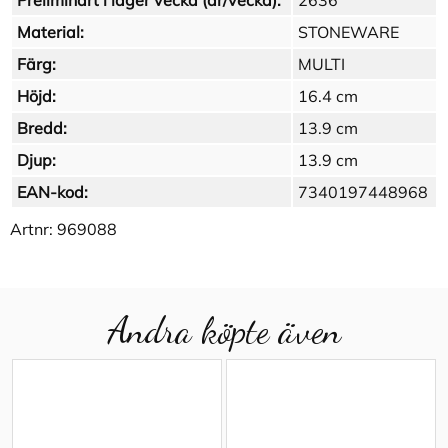
Preliminärt i lager vecka (år/vecka):
2636
Material:
STONEWARE
Färg:
MULTI
Höjd:
16.4 cm
Bredd:
13.9 cm
Djup:
13.9 cm
EAN-kod:
7340197448968
Artnr:
969088
Andra köpte även