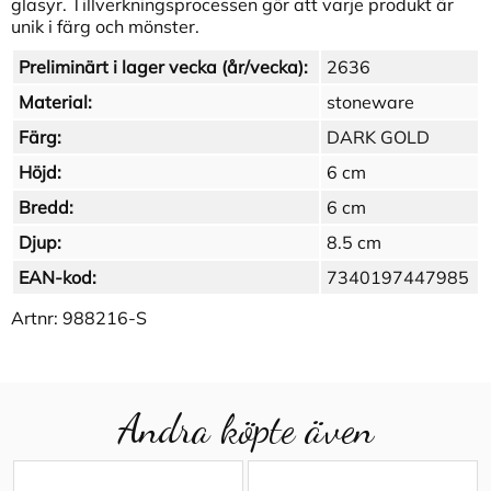
glasyr. Tillverkningsprocessen gör att varje produkt är
unik i färg och mönster.
Preliminärt i lager vecka (år/vecka):
2636
Material:
stoneware
Färg:
DARK GOLD
Höjd:
6 cm
Bredd:
6 cm
Djup:
8.5 cm
EAN-kod:
7340197447985
Artnr:
988216-S
Andra köpte även